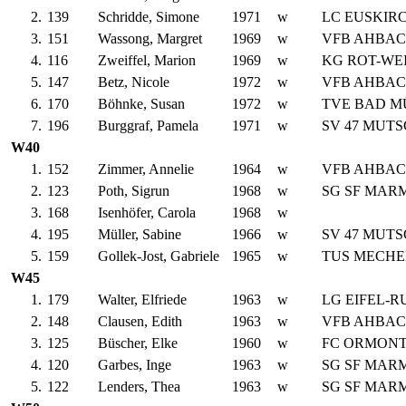
2.
139
Schridde, Simone
1971
w
LC EUSKIR
3.
151
Wassong, Margret
1969
w
VFB AHBA
4.
116
Zweiffel, Marion
1969
w
KG ROT-WEI
5.
147
Betz, Nicole
1972
w
VFB AHBA
6.
170
Böhnke, Susan
1972
w
TVE BAD M
7.
196
Burggraf, Pamela
1971
w
SV 47 MUT
W40
1.
152
Zimmer, Annelie
1964
w
VFB AHBA
2.
123
Poth, Sigrun
1968
w
SG SF MAR
3.
168
Isenhöfer, Carola
1968
w
4.
195
Müller, Sabine
1966
w
SV 47 MUT
5.
159
Gollek-Jost, Gabriele
1965
w
TUS MECHE
W45
1.
179
Walter, Elfriede
1963
w
LG EIFEL-
2.
148
Clausen, Edith
1963
w
VFB AHBA
3.
125
Büscher, Elke
1960
w
FC ORMON
4.
120
Garbes, Inge
1963
w
SG SF MAR
5.
122
Lenders, Thea
1963
w
SG SF MAR