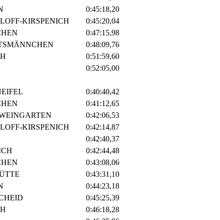
N
0:45:18,20
RLOFF-KIRSPENICH
0:45:20,04
CHEN
0:47:15,98
RTSMÄNNCHEN
0:48:09,76
CH
0:51:59,60
0:52:05,00
EIFEL
0:40:40,42
CHEN
0:41:12,65
ZWEINGARTEN
0:42:06,53
RLOFF-KIRSPENICH
0:42:14,87
0:42:40,37
ICH
0:42:44,48
CHEN
0:43:08,06
ÜTTE
0:43:31,10
N
0:44:23,18
SCHEID
0:45:25,39
CH
0:46:18,28