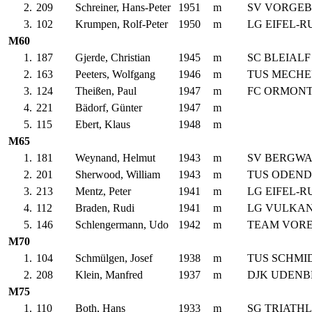
2.
209
Schreiner, Hans-Peter
1951
m
SV VORGEB
3.
102
Krumpen, Rolf-Peter
1950
m
LG EIFEL-
M60
1.
187
Gjerde, Christian
1945
m
SC BLEIALF
2.
163
Peeters, Wolfgang
1946
m
TUS MECHE
3.
124
Theißen, Paul
1947
m
FC ORMON
4.
221
Bädorf, Günter
1947
m
5.
115
Ebert, Klaus
1948
m
M65
1.
181
Weynand, Helmut
1943
m
SV BERGW
2.
201
Sherwood, William
1943
m
TUS ODEN
3.
213
Mentz, Peter
1941
m
LG EIFEL-
4.
112
Braden, Rudi
1941
m
LG VULKAN
5.
146
Schlengermann, Udo
1942
m
TEAM VORE
M70
1.
104
Schmülgen, Josef
1938
m
TUS SCHMI
2.
208
Klein, Manfred
1937
m
DJK UDENB
M75
1.
110
Both, Hans
1933
m
SG TRIATH