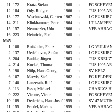
11.
172
Kratz, Stefan
1968
m
FC SCHEVE
12.
184
Ody, Rodger
1966
m
TUS 1905 A
13.
177
Wischnewski, Carsten
1967
m
LC EUSKIR
14.
211
Klinkhammer, Peter
1964
m
LT LAMPE
15.
157
Neumetzler, Udo
1966
m
VFB AHBA
16.
223
Heinrichs, Ferdi
1968
m
M45
1.
108
Roitzheim, Franz
1962
m
LG VULKAN
2.
137
Uedelhoven, Stefan
1963
m
LC EUSKIR
3.
204
Budtke, Jürgen
1963
m
TUS KREU
4.
214
Kockel, Thomas
1960
m
TUS 1905 A
5.
190
Nölp, Hans-Georg
1961
m
SV KELZ
6.
107
Maevis, Stefan
1962
m
FC KELDEN
7.
140
Lanzerath, Rolf
1961
m
LC EUSKIR
8.
113
Esser, Michael
1960
m
CHARLYS H
9.
222
Vicente, Victor
1960
m
FC SCHEVE
10.
189
Dederichs, Hans-Josef
1959
m
SV 47 MUT
11.
155
Friedel, Markus
1959
m
VFB AHBA