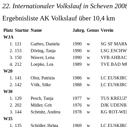
22. Internationaler Volkslauf in Scheven 200
Ergebnisliste AK Volkslauf über 10,4 km
Platz
Startnr
Name
Jahrg.
Genus
Verein
WJA
1.
121
Garbes, Daniela
1990
w
SG SF MAR
2.
153
Döring, Tanja
1990
w
LSG ESCHW
3.
150
Wawer, Lena
1990
w
VFB AHBA
4.
212
Loepke, Lea
1989
w
TVE BAD M
W20
1.
141
Ohst, Patrizia
1986
w
LC EUSKIR
2.
142
Völk, Silke
1988
w
LC EUSKIR
W30
1.
129
Pesch, Tanja
1977
w
TUS KREU
2.
202
Müller, Grit
1976
w
DJK UDENB
3.
144
Schmitz, Andrea
1978
w
KG ROT-WEI
W35
1.
135
Schöller, Helga
1969
w
LC EUSKIR