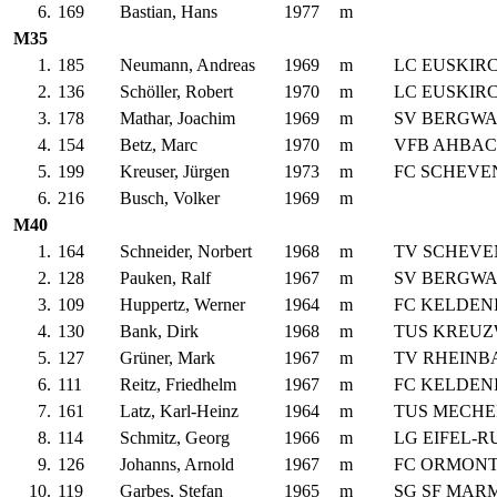
6.
169
Bastian, Hans
1977
m
M35
1.
185
Neumann, Andreas
1969
m
LC EUSKIR
2.
136
Schöller, Robert
1970
m
LC EUSKIR
3.
178
Mathar, Joachim
1969
m
SV BERGW
4.
154
Betz, Marc
1970
m
VFB AHBA
5.
199
Kreuser, Jürgen
1973
m
FC SCHEVE
6.
216
Busch, Volker
1969
m
M40
1.
164
Schneider, Norbert
1968
m
TV SCHEVE
2.
128
Pauken, Ralf
1967
m
SV BERGW
3.
109
Huppertz, Werner
1964
m
FC KELDEN
4.
130
Bank, Dirk
1968
m
TUS KREU
5.
127
Grüner, Mark
1967
m
TV RHEINB
6.
111
Reitz, Friedhelm
1967
m
FC KELDEN
7.
161
Latz, Karl-Heinz
1964
m
TUS MECHE
8.
114
Schmitz, Georg
1966
m
LG EIFEL-
9.
126
Johanns, Arnold
1967
m
FC ORMON
10.
119
Garbes, Stefan
1965
m
SG SF MAR