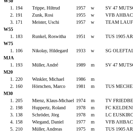
W50
1.
194
Trippe, Hiltrud
1957
w
SV 47 MUT
2.
191
Zunk, Rosi
1955
w
VFB AHBA
3.
171
Meister, Uschi
1957
w
TEAM LAU
W55
1.
183
Runkel, Roswitha
1951
w
TUS 1905 A
W75
1.
106
Nikolay, Hildegard
1933
w
SG OLEFTA
MJA
1.
193
Müller, André
1989
m
SV 47 MUT
M20
1.
220
Winkler, Michael
1986
m
2.
160
Hörnchen, Marco
1981
m
TUS MECHE
M30
1.
205
Mienz, Klaus-Michael
1974
m
TV FRIEDB
2.
198
Huppertz, Roland
1978
m
FC KELDEN
3.
138
Schröder, Jörg
1978
m
LC EUSKIR
4.
158
Wiegand, Daniel
1977
m
VFB AHBA
5.
210
Müller, Andreas
1975
m
TUS 1905 A