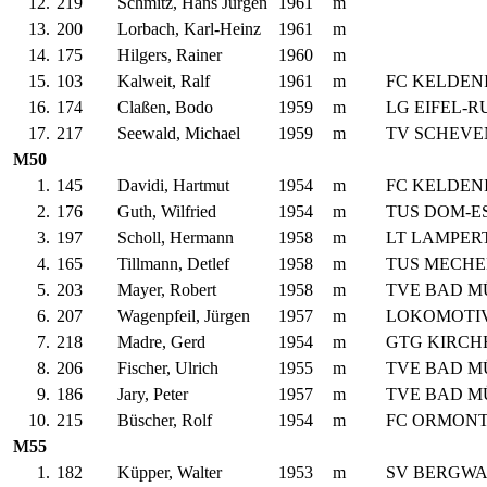
12.
219
Schmitz, Hans Jürgen
1961
m
13.
200
Lorbach, Karl-Heinz
1961
m
14.
175
Hilgers, Rainer
1960
m
15.
103
Kalweit, Ralf
1961
m
FC KELDEN
16.
174
Claßen, Bodo
1959
m
LG EIFEL-
17.
217
Seewald, Michael
1959
m
TV SCHEVE
M50
1.
145
Davidi, Hartmut
1954
m
FC KELDEN
2.
176
Guth, Wilfried
1954
m
TUS DOM-E
3.
197
Scholl, Hermann
1958
m
LT LAMPE
4.
165
Tillmann, Detlef
1958
m
TUS MECHE
5.
203
Mayer, Robert
1958
m
TVE BAD M
6.
207
Wagenpfeil, Jürgen
1957
m
LOKOMOTI
7.
218
Madre, Gerd
1954
m
GTG KIRCH
8.
206
Fischer, Ulrich
1955
m
TVE BAD M
9.
186
Jary, Peter
1957
m
TVE BAD M
10.
215
Büscher, Rolf
1954
m
FC ORMON
M55
1.
182
Küpper, Walter
1953
m
SV BERGW