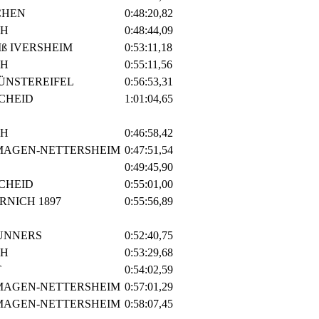
CHEN
0:48:20,82
CH
0:48:44,09
ß IVERSHEIM
0:53:11,18
CH
0:55:11,56
ÜNSTEREIFEL
0:56:53,31
SCHEID
1:01:04,65
CH
0:46:58,42
MAGEN-NETTERSHEIM
0:47:51,54
0:49:45,90
SCHEID
0:55:01,00
RNICH 1897
0:55:56,89
RUNNERS
0:52:40,75
CH
0:53:29,68
T
0:54:02,59
MAGEN-NETTERSHEIM
0:57:01,29
MAGEN-NETTERSHEIM
0:58:07,45