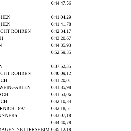
0:44:47,56
CHEN
0:41:04,29
CHEN
0:41:41,78
ACHT ROHREN
0:42:34,17
CH
0:43:20,67
N
0:44:35,93
0:52:59,85
N
0:37:52,35
ACHT ROHREN
0:40:09,12
ICH
0:41:20,01
ZWEINGARTEN
0:41:35,98
ACH
0:41:53,06
ICH
0:42:10,84
RNICH 1897
0:42:18,51
RUNNERS
0:43:07,18
T
0:44:40,78
MAGEN-NETTERSHEIM
0:45:12,18